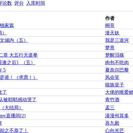
评论数
评分
入库时间
作者
涟独家篇
桐哥
局）
漫天妖
宇文城内（五）
我是三道河
梦熹
二章 大五行天道拳
梦醒泪殇
《重逢之后》（五）
肉包不吃肉
 5
夏奈尔巴黎
究竟是谁！（求票！）
风会笑
猫族皇子
敢了
大佬的唯爱
 江队被耶耶感动哭了
青竹酒
魔界（大结局）
孟三
ppy直播间[2]
漫漫何其多
洋
吾九殿
我就却之不恭了！
心向光芒