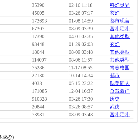
35390
02-16 11:18
科幻灵异
45005
03-26 07:17
玄幻
173693
01-08 14:59
都市现言
67307
08-09 03:39
宫斗宅斗
17390
04-01 03:35
其他类型
93448
01-29 02:03
玄幻
18044
08-09 03:48
其他类型
114097
08-06 11:57
其他类型
75286
11-17 08:55
青春校园
22130
10-14 14:34
都市
4038
05-15 23:22
耽美同人
171085
12-04 16:37
总裁豪门
910328
03-26 17:30
历史
20844
03-26 08:57
武侠
73981
08-09 03:48
宫斗宅斗
换成@）