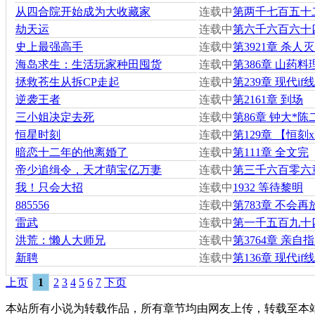
从四合院开始成为大收藏家
连载中
第两千七百五十
劫天运
连载中
第六千六百六十
史上最强高手
连载中
第3921章 杀人
海岛求生：生活玩家种田囤货
连载中
第386章 山药料
拯救苍生从拆CP走起
连载中
第239章 现代i
逆袭王者
连载中
第2161章 到场
三小姐决定去死
连载中
第86章 钟大*陈
恒星时刻
连载中
第129章 【恒刻x
暗恋十二年的他离婚了
连载中
第111章 全文完
帝少追缉令，天才萌宝亿万妻
连载中
第三千六百零六
我！只会大招
连载中
1932 等待黎明
885556
连载中
第783章 不会再
雷武
连载中
第一千五百九十
洪荒：懒人大师兄
连载中
第3764章 亲
新聘
连载中
第136章 现代if线
上页
1
2
3
4
5
6
7
下页
本站所有小说为转载作品，所有章节均由网友上传，转载至本站只是