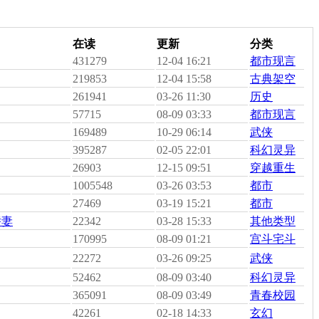
在读
更新
分类
431279
12-04 16:21
都市现言
219853
12-04 15:58
古典架空
261941
03-26 11:30
历史
57715
08-09 03:33
都市现言
169489
10-29 06:14
武侠
395287
02-05 22:01
科幻灵异
26903
12-15 09:51
穿越重生
1005548
03-26 03:53
都市
27469
03-19 15:21
都市
娇妻
22342
03-28 15:33
其他类型
170995
08-09 01:21
宫斗宅斗
22272
03-26 09:25
武侠
52462
08-09 03:40
科幻灵异
365091
08-09 03:49
青春校园
42261
02-18 14:33
玄幻