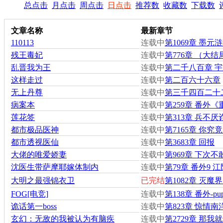
总点击
月点击
周点击
日点击
推荐数
收藏数
下载数
文章名称
最新章节
110113
连载中
第1069章 墨元
残王毒妃
连载中
第776章 （大结
乱晋我为王
连载中
第二千八百章 
这样走过
连载中
第二百六十六章
无上丹尊
连载中
第三千四百二十
病案本
连载中
第259章 番外
莲花签
连载中
第313章 兵不厌诈
都市极品医神
连载中
第7165章 你
都市透视医仙
连载中
第3683章 回报
大佬的唯爱娇妻
连载中
第969章 下次不
沈医生带萨摩耶嫁体制内
连载中
第79章 番外9
大明之最强锦衣卫
已完结
第1082章 灭
FOG[电竞]
连载中
第138章 番外-pu
诡话第一boss
连载中
第823章 惊情南
玄幻：无敌的我被认为有脑疾
连载中
第2729章 那