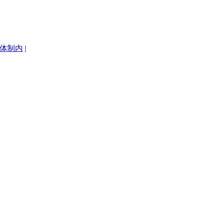
体制内
|