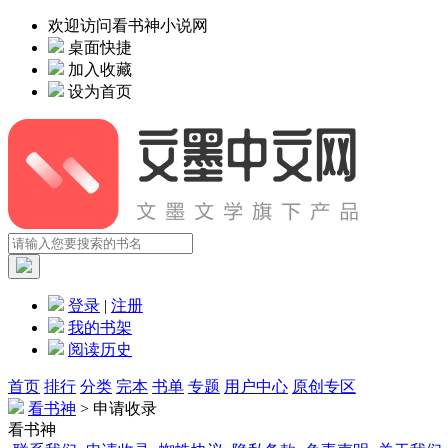
欢迎访问看书神小说网
桌面快捷
加入收藏
设为首页
登录
|
注册
我的书架
阅读历史
首页
排行
分类
完本
书单
专题
用户中心
原创专区
看书神
> 申请收录
看书神