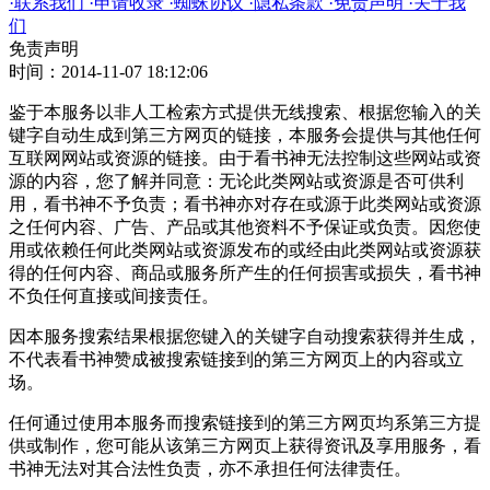
·
联系我们
·
申请收录
·
蜘蛛协议
·
隐私条款
·
免责声明
·
关于我
们
免责声明
时间：2014-11-07 18:12:06
鉴于本服务以非人工检索方式提供无线搜索、根据您输入的关
键字自动生成到第三方网页的链接，本服务会提供与其他任何
互联网网站或资源的链接。由于看书神无法控制这些网站或资
源的内容，您了解并同意：无论此类网站或资源是否可供利
用，看书神不予负责；看书神亦对存在或源于此类网站或资源
之任何内容、广告、产品或其他资料不予保证或负责。因您使
用或依赖任何此类网站或资源发布的或经由此类网站或资源获
得的任何内容、商品或服务所产生的任何损害或损失，看书神
不负任何直接或间接责任。
因本服务搜索结果根据您键入的关键字自动搜索获得并生成，
不代表看书神赞成被搜索链接到的第三方网页上的内容或立
场。
任何通过使用本服务而搜索链接到的第三方网页均系第三方提
供或制作，您可能从该第三方网页上获得资讯及享用服务，看
书神无法对其合法性负责，亦不承担任何法律责任。