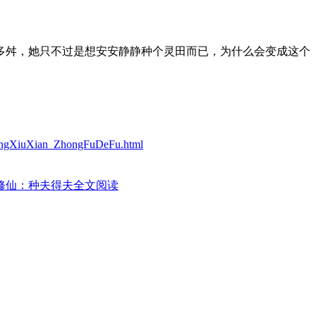
多舛，她只不过是想安安静静种个灵田而已，为什么会变成这个
iangXiuXian_ZhongFuDeFu.html
修仙：种夫得夫全文阅读