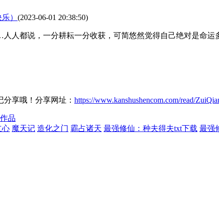
快乐）
(2023-06-01 20:38:50)
…人人都说，一分耕耘一分收获，可简悠然觉得自己绝对是命运
记分享哦！分享网址：
https://www.kanshushencom.com/read/ZuiQ
作品
立心
魔天记
造化之门
霸占诸天
最强修仙：种夫得夫txt下载
最强