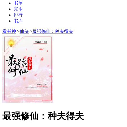
书单
完本
排行
书库
看书神
>
仙侠
>
最强修仙：种夫得夫
最强修仙：种夫得夫