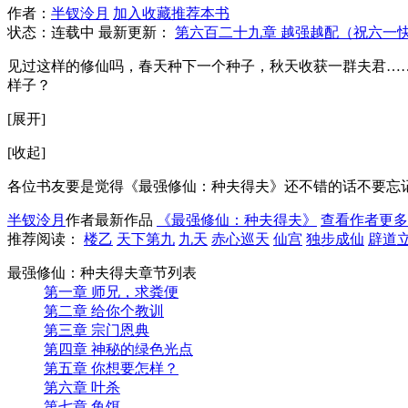
作者：
半钗泠月
加入收藏
推荐本书
状态：连载中 最新更新：
第六百二十九章 越强越配（祝六一
见过这样的修仙吗，春天种下一个种子，秋天收获一群夫君…
样子？
[展开]
[收起]
各位书友要是觉得《最强修仙：种夫得夫》还不错的话不要忘
半钗泠月
作者最新作品
《最强修仙：种夫得夫》
查看作者更多
推荐阅读：
楼乙
天下第九
九天
赤心巡天
仙宫
独步成仙
辟道
最强修仙：种夫得夫章节列表
第一章 师兄，求粪便
第二章 给你个教训
第三章 宗门恩典
第四章 神秘的绿色光点
第五章 你想要怎样？
第六章 叶杀
第七章 鱼饵