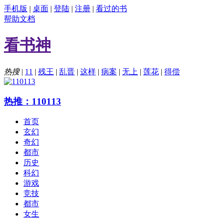
手机版
|
桌面
|
登陆
|
注册
|
看过的书
帮助文档
看书神
热搜
|
11
|
残王
|
乱晋
|
这样
|
病案
|
无上
|
莲花
|
得偿
热推：110113
首页
玄幻
奇幻
都市
历史
科幻
游戏
竞技
都市
女生