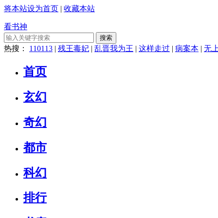
将本站设为首页
|
收藏本站
看书神
搜索
热搜：
110113
|
残王毒妃
|
乱晋我为王
|
这样走过
|
病案本
|
无
首页
玄幻
奇幻
都市
科幻
排行