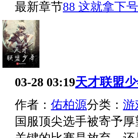
最新章节
88 这就拿下
03-28 03:19
天才联盟少
作者：
佑柏源
分类：
游
国服顶尖选手被寄予厚
关键的比赛是放弃，还