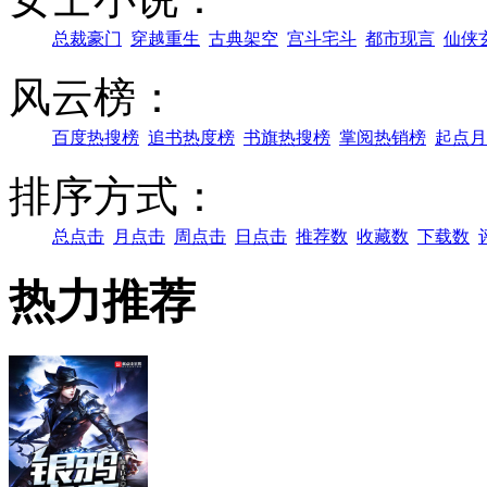
总裁豪门
穿越重生
古典架空
宫斗宅斗
都市现言
仙侠
风云榜：
百度热搜榜
追书热度榜
书旗热搜榜
掌阅热销榜
起点月
排序方式：
总点击
月点击
周点击
日点击
推荐数
收藏数
下载数
热力推荐