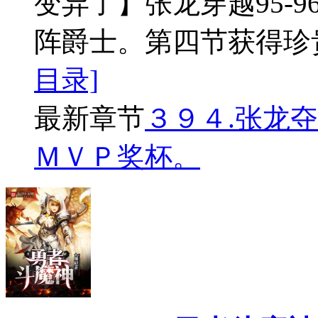
变异了】张龙穿越95-
阵爵士。第四节获得珍
目录]
最新章节
３９４.张龙
ＭＶＰ奖杯。