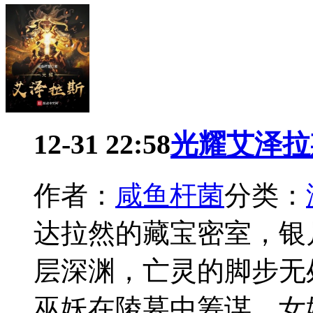
12-31 22:58
光耀艾泽拉
作者：
咸鱼杆菌
分类：
达拉然的藏宝密室，银
层深渊，亡灵的脚步无
巫妖在陵墓中筹谋，女