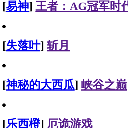
[
易神
]
王者：AG冠军时
[
失落叶
]
斩月
[
神秘的大西瓜
]
峡谷之巅
[
乐西橙
]
厄诡游戏