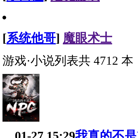
[
系统他哥
]
魔眼术士
游戏·小说列表共
4712
本
01-27 15:29
我真的不是