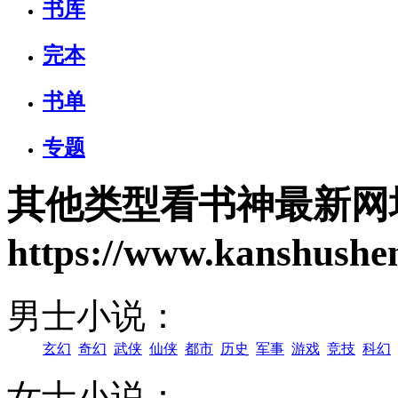
书库
完本
书单
专题
其他类型
看书神最新网
https://www.kanshush
男士小说：
玄幻
奇幻
武侠
仙侠
都市
历史
军事
游戏
竞技
科幻
女士小说：