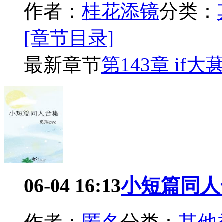
作者：
桂花添镜
分类：
[章节目录]
最新章节
第143章 if大
06-04 16:13
小短篇同人
作者：
匿名
分类：
其他