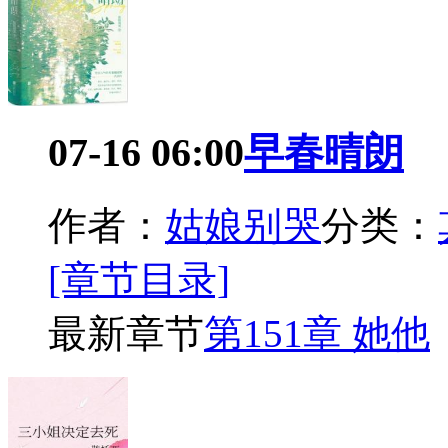
07-16 06:00
早春晴朗
作者：
姑娘别哭
分类：
[章节目录]
最新章节
第151章 她他