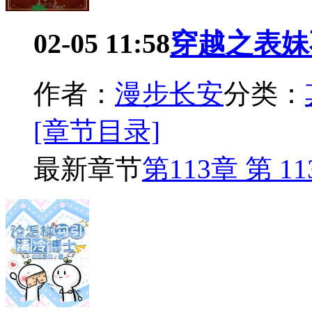
02-05 11:58
穿越之表妹
作者：
漫步长安
分类：
[章节目录]
最新章节
第113章 第 11