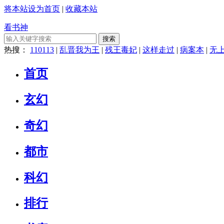
将本站设为首页
|
收藏本站
看书神
搜索
热搜：
110113
|
乱晋我为王
|
残王毒妃
|
这样走过
|
病案本
|
无
首页
玄幻
奇幻
都市
科幻
排行