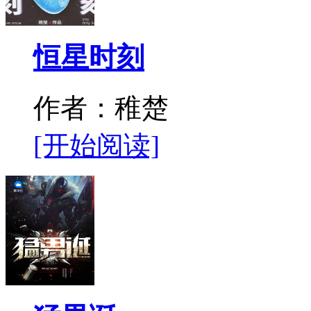
恒星时刻
作者：稚楚
[开始阅读]