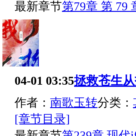
最新章节
第79章 第 79 
04-01 03:35
拯救苍生从
作者：
南歌玉转
分类：
[章节目录]
最新章节
第239章 现代