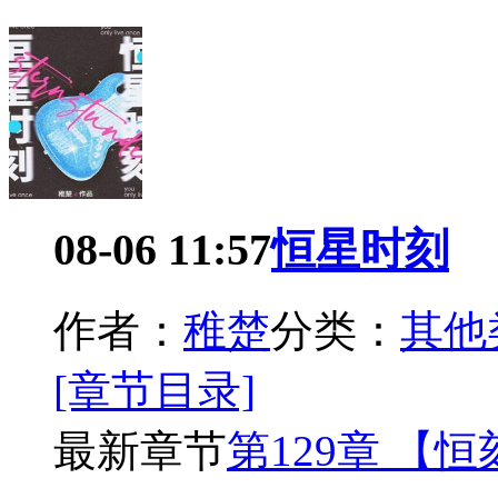
08-06 11:57
恒星时刻
作者：
稚楚
分类：
其他
[章节目录]
最新章节
第129章 【恒刻