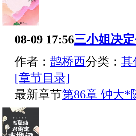
08-09 17:56
三小姐决定
作者：
鹊桥西
分类：
其
[章节目录]
最新章节
第86章 钟大