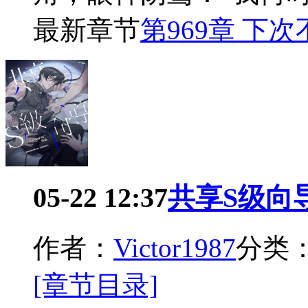
最新章节
第969章 下
05-22 12:37
共享S级向
作者：
Victor1987
分类
[章节目录]