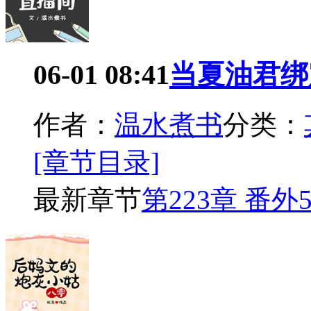
06-01 08:41
当夏油君绑
作者：
温水煮书
分类：
[章节目录]
最新章节
第223章 番外5/