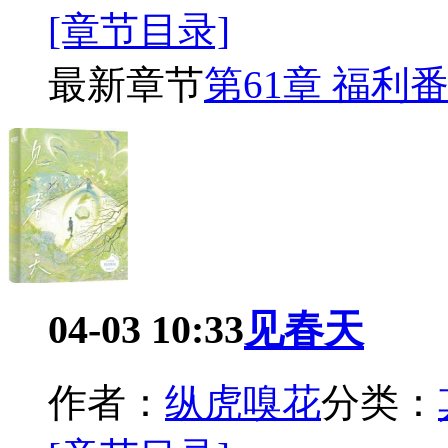
[章节目录]
最新章节
第61章 福利
04-03 10:33
见春天
作者：
纵虎嗅花
分类：