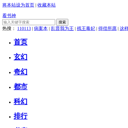
将本站设为首页
|
收藏本站
看书神
搜索
热搜：
110113
|
病案本
|
乱晋我为王
|
残王毒妃
|
得偿所愿
|
这
首页
玄幻
奇幻
都市
科幻
排行