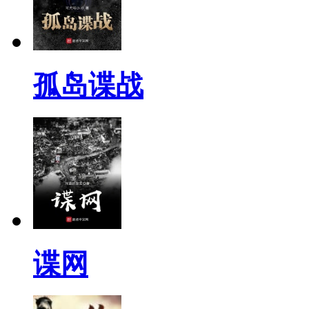
孤岛谍战
谍网