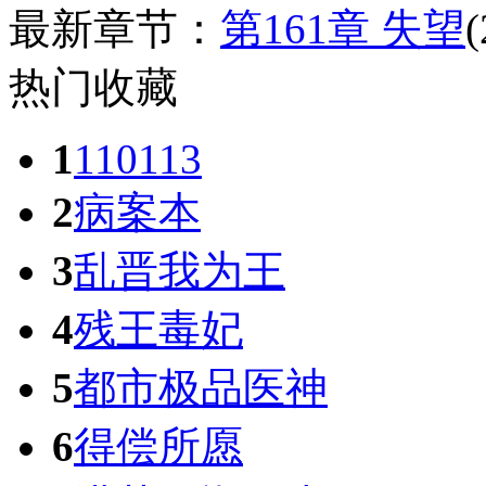
最新章节：
第161章 失望
(
热门收藏
1
110113
2
病案本
3
乱晋我为王
4
残王毒妃
5
都市极品医神
6
得偿所愿