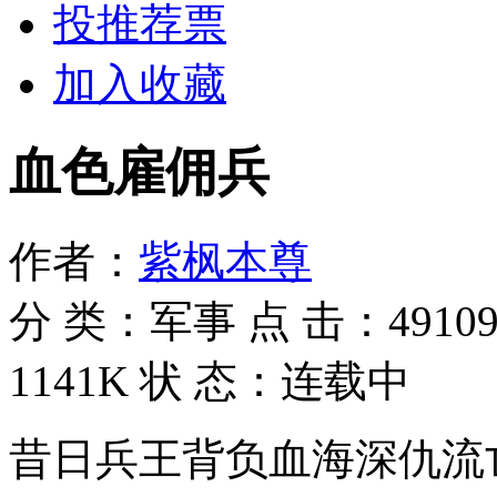
投推荐票
加入收藏
血色雇佣兵
作者：
紫枫本尊
分 类：
军事
点 击：
4910
1141K
状 态：
连载中
昔日兵王背负血海深仇流