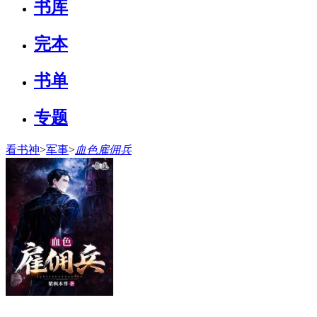
书库
完本
书单
专题
看书神
>
军事
>
血色雇佣兵