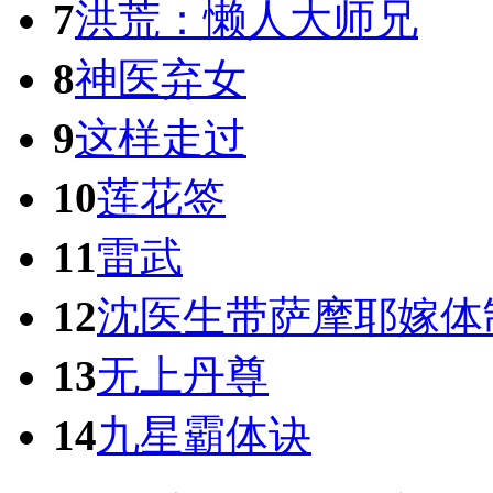
7
洪荒：懒人大师兄
8
神医弃女
9
这样走过
10
莲花签
11
雷武
12
沈医生带萨摩耶嫁体
13
无上丹尊
14
九星霸体诀