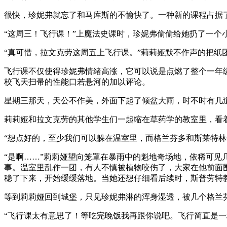
很快，珍妮弗就忘了和马库斯的不愉快了。一种新的课程占据
“这周三！飞行课！”上魔法史课时，珍妮弗偷偷给她扔了一个
“真可惜，拉文克劳这周五上飞行课。”莉莉娅默不作声的把纸
飞行课不仅使得珍妮弗情绪高涨，它可以说是点燃了整个一年
校飞天扫帚的性能口若悬河的加以评论。
星期三那天，天公不作美，外面下起了倾盆大雨，时不时有几
莉莉娅和拉文克劳的其他学生们一起缩在草药学的教室里，看
“想点好的，至少我们可以躲在温室里，而格兰芬多和斯莱特林
“是啊……”莉莉娅望向笼罩在暴雨中的魁地奇场地，依稀可
事。温室里乱作一团，有人不慎被植物咬伤了，大家在他前面
稳了下来，开始缓缓落地。当她还想仔细看后续时，斯普劳特
等到莉莉娅回到城堡，只见珍妮弗淋的浑身湿透，被几个格兰
“飞行课太有意思了！等吃完晚饭我再跟你说吧。飞行简直是一