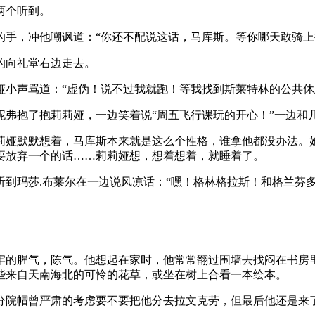
两个听到。
的手，冲他嘲讽道：“你还不配说这话，马库斯。等你哪天敢骑上
的向礼堂右边走去。
娅小声骂道：“虚伪！说不过我就跑！等我找到斯莱特林的公共休
妮弗抱了抱莉莉娅，一边笑着说“周五飞行课玩的开心！”一边和
莉娅默默想着，马库斯本来就是这么个性格，谁拿他都没办法。
要放弃一个的话……莉莉娅想，想着想着，就睡着了。
到玛莎.布莱尔在一边说风凉话：“嘿！格林格拉斯！和格兰芬多
牢的腥气，陈气。他想起在家时，他常常翻过围墙去找闷在书房
些来自天南海北的可怜的花草，或坐在树上合看一本绘本。
分院帽曾严肃的考虑要不要把他分去拉文克劳，但最后他还是来