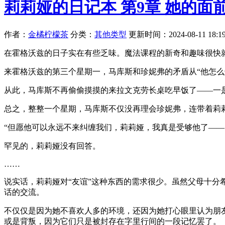
莉莉娅的日记本 第9章 她的面
作者：
金橘柠檬茶
分类：
其他类型
更新时间：2024-08-11 18:19
在霍格沃兹的日子实在有些乏味。魔法课程的新奇和趣味很快
来霍格沃兹的第三个星期一，马库斯和珍妮弗的矛盾从“他怎么
从此，马库斯不再偷偷摸摸的来拉文克劳长桌吃早饭了——一
总之，整整一个星期，马库斯不仅没再理会珍妮弗，连带着莉
“但愿他可以永远不来纠缠我们，莉莉娅，我真是受够他了—
罕见的，莉莉娅没有回答。
……
说实话，莉莉娅对“友谊”这种东西的需求很少。虽然父母十
话的交流。
不仅仅是因为她不喜欢人多的环境，还因为她打心眼里认为朋
或是背叛，因为它们只是被封存在字里行间的一段记忆罢了。