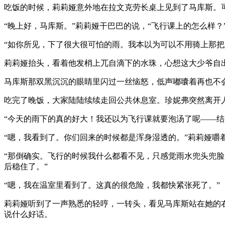
吃饭的时候，莉莉娅意外地在拉文克劳长桌上见到了马库斯。
“晚上好，马库斯。”莉莉娅干巴巴的说，“飞行课上的怎么样？
“如你所见，下了很大很可怕的雨。我本以为可以不用骑上那把
莉莉娅抬头，看着他发梢上兀自滴下的水珠，心想这大少爷自
马库斯那双黑沉沉的眼睛里闪过一丝恼怒，低声嘟囔着再也不
吃完了晚饭，大家陆陆续续走回公共休息室。珍妮弗突然离开
“今天的雨下的真的好大！我还以为飞行课就要泡汤了呢——结
“嗯，我看到了。你们回来的时候都是浑身湿透的。”莉莉娅嚼
“那倒确实。飞行的时候我什么都看不见，只感觉雨水兜头兜
后稳住了。”
“嗯，我在温室里看到了。这真的很危险，我都快紧张死了。”
莉莉娅听到了一声熟悉的轻哼，一转头，看见马库斯站在她的
说什么好话。