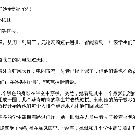
了她全部的心思。
小纸团。
团丢回去。
级。从周一到周三，无论莉莉娅在哪儿，都能看到一年级学生们
道苍白的闪电划过天际。
着外面狂风大作，电闪雷鸣。尽管已经下课了，但他们谁也不敢
们正在外头淋雨呢。”芭芭拉悄悄说。
见几个黑色的身影在半空中穿梭。突然，她看见其中一个身影剧烈
围成一圈，几个赫奇帕奇的学生前去找教授。莉莉娅的脑子被吵
教授开始给他们每个人挨个施避水咒让他们回城堡了。
芬多的学生簇拥着路过门厅。她一眼就在人群中看见了拎着书包
场享受！特别是在暴风雨里。”说完，她就和几个学生调笑着走