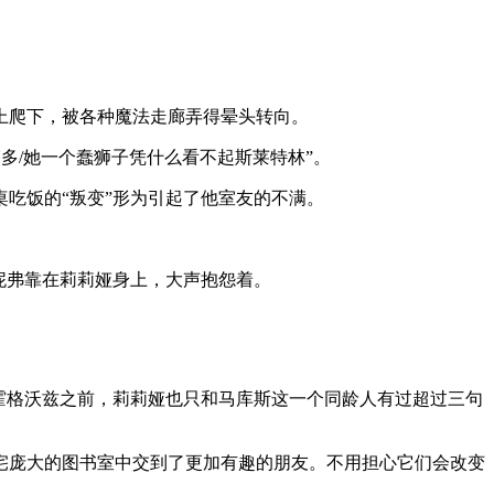
上爬下，被各种魔法走廊弄得晕头转向。
多/她一个蠢狮子凭什么看不起斯莱特林”。
吃饭的“叛变”形为引起了他室友的不满。
妮弗靠在莉莉娅身上，大声抱怨着。
霍格沃兹之前，莉莉娅也只和马库斯这一个同龄人有过超过三句
宅庞大的图书室中交到了更加有趣的朋友。不用担心它们会改变