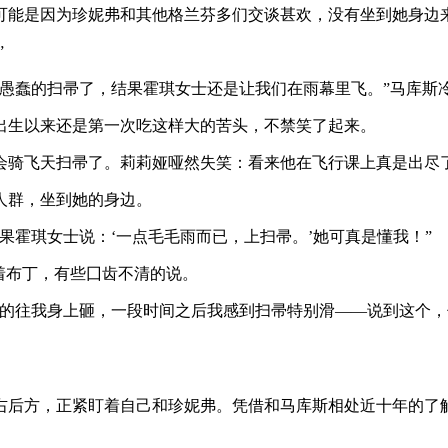
可能是因为珍妮弗和其他格兰芬多们交谈甚欢，没有坐到她身边
”
愚蠢的扫帚了，结果霍琪女士还是让我们在雨幕里飞。”马库斯
出生以来还是第一次吃这样大的苦头，不禁笑了起来。
会骑飞天扫帚了。莉莉娅哑然失笑：看来他在飞行课上真是出尽
人群，坐到她的身边。
果霍琪女士说：‘一点毛毛雨而已，上扫帚。’她可真是懂我！”
着布丁，有些囗齿不清的说。
脸的往我身上砸，一段时间之后我感到扫帚特别滑——说到这个
右后方，正紧盯着自己和珍妮弗。凭借和马库斯相处近十年的了