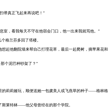
扫帚真正飞起来再说吧！”
息室，看我每天不守在他宿会门口，他一出来我就骂他。”
几个格兰芬多回了塔楼。
她想起他翻院墙来帮自己打理花草，最后一起爬树，摘苹果花和
那个泥巴种吵架了？”
里的莉莉娅玩，顺便送她一包虞美人或飞燕草的种子——格林格
了斯莱特林——他父母曾经在的那个学院。