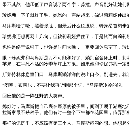
果不其然，他压低了声音说了两个字：莽撞。声音刚好让她们
珍妮弗一下子就炸了毛。她噌的一声站起来，躲过莉莉娅伸出
马库斯噎了噎，黑着张脸，但最后什么也没说，转身昂首阔步
珍妮弗还想再骂上几句，但被莉莉娅拦住了，于是转而向莉莉
也许是终于说够了，也许是时间太晚，一定要回休息室了，珍
眼下珍妮弗和马库斯是万不可能和好了。躺到宿舍床上时，莉
苹果，在半死不活的冷季草坪上打滚。如果他和珍妮弗我一定
斯莱特林休息室门口，马库斯懒洋洋的说出口令。刚进去，就听
“闭嘴，布莱尔，不要让我再听到那个词。”马库斯冷冷的说。
回应他的是一阵狂野的大笑声。
熄灯时，马库斯把自己裹在厚厚的被子里，闻到了属于湖底地
拉斯家最不缺种子。他们有时一整个下午都在花园里，侍弄那
那样的记忆里，不应该有第三个人。马库斯闷闷的想。他想起