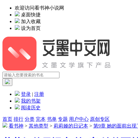
欢迎访问看书神小说网
桌面快捷
加入收藏
设为首页
登录
|
注册
我的书架
阅读历史
首页
排行
分类
完本
书单
专题
用户中心
原创专区
看书神
>
其他类型
>
莉莉娅的日记本
>
第9章 她的面前出