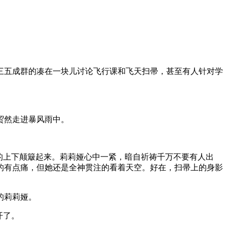
三五成群的凑在一块儿讨论飞行课和飞天扫帚，甚至有人针对学
贸然走进暴风雨中。
的上下颠簸起来。莉莉娅心中一紧，暗自祈祷千万不要有人出
的有点痛，但她还是全神贯注的看着天空。好在，扫帚上的身影
的莉莉娅。
开了。