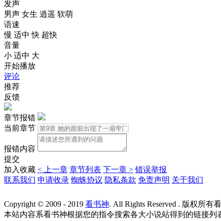
发声
男声
女生
逍遥
软萌
语速
慢
适中
快
超快
音量
小
适中
大
开始播放
评论
推荐
反馈
章节报错
当前章节
报错内容
提交
加入收藏
< 上一章
章节列表
下一章 >
错误举报
联系我们
申请收录
蜘蛛协议
隐私条款
免责声明
关于我们
Copyright © 2009 - 2019
看书神
. All Rights Reserved . 版权所
本站内容系看书神根据您的指令搜索各大小说站得到的链接列