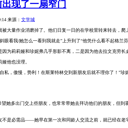
前出现了一扇窄门
:14
来源：
文学城
就被大量作业消磨掉了。他们日复一日的在学校里转来转去，爬
斜眼看我/她怎么一看到我就走”上升到了“他凭什么看不起格兰芬
是因为莉莉娅和珍妮弗几乎形影不离，二是因为他去拉文克劳长桌
莉娅他也没理。
—自私，傲慢，势利！在斯莱特林交到新朋友后就不理你了！”珍
分希望她多出门交上些朋友，也常常带她去拜访他们的朋友，但到
友不是必需品——她早在第一次和同龄人交流之前，就已经在老