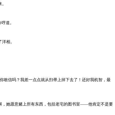
来。
冷哼道。
了洋相。
，你敢信吗？我差一点点就从扫帚上掉下去了！还好我机智，最
解，她愿意赌上所有东西，包括老宅的图书室——他肯定不是要