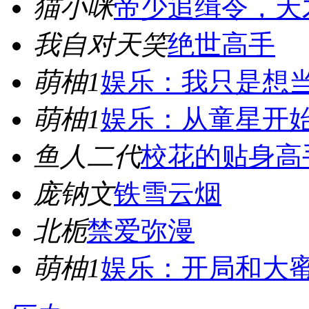
猫小咪
帝少追缉令，天
我自对天笑
绝世高手
萌柚1
娱乐：我只是想
萌柚1
娱乐：从童星开
鱼人二代
校花的贴身高
庞钠文
铁雪云烟
北栀
禁爱弥漫
萌柚1
娱乐：开局和大