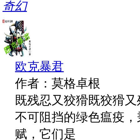
奇幻
欧克暴君
作者：莫格卓根
既残忍又狡猾既狡猾又
不可阻挡的绿色瘟疫，
赋，它们是