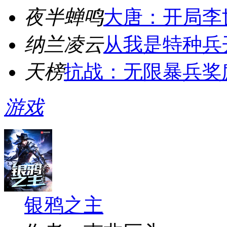
夜半蝉鸣
大唐：开局李
纳兰凌云
从我是特种兵
天榜
抗战：无限暴兵奖
游戏
银鸦之主