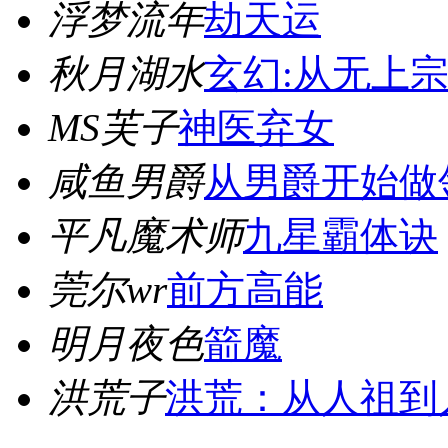
浮梦流年
劫天运
秋月湖水
玄幻:从无上
MS芙子
神医弃女
咸鱼男爵
从男爵开始做
平凡魔术师
九星霸体诀
莞尔wr
前方高能
明月夜色
箭魔
洪荒子
洪荒：从人祖到