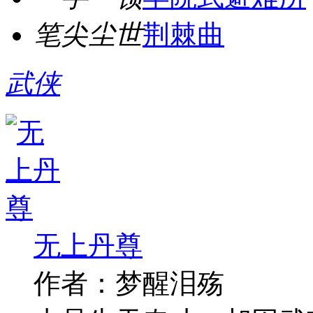
笔尖尘世
荆棘曲
武侠
无上丹尊
作者：梦醒泪殇