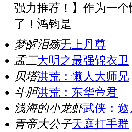
强力推荐！】作为一个
了！鸿钧是
梦醒泪殇
无上丹尊
孟三
大明之最强锦衣卫
贝塔
洪荒：懒人大师兄
斗胆
洪荒：东华帝君
浅海的小龙虾
武侠：邀
青帝大公子
天庭打手群