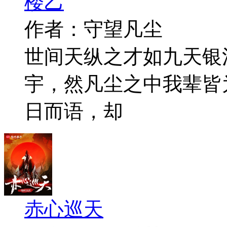
楼乙
作者：守望凡尘
世间天纵之才如九天银
宇，然凡尘之中我辈皆
日而语，却
赤心巡天