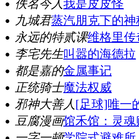
佚名今人
我是皮皮怪
九城君
蒸汽朋克下的神
永远的特贰课
维格里传
李宅先生
叫嚣的海德拉
都是嘉的
金属事记
正统骑士
魔法权威
邪神大善人
[足球]唯一
豆腐漫画
馆禾馆：灵魂
一字一顿
学院式避难所