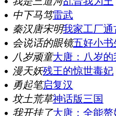
我是三道河
乱晋我为王
中下马笃
雷武
秦汉唐宋明
我家工厂通
会说话的眼镜
五好小书
八岁顽童
大唐：八岁的
漫天妖
残王的惊世毒妃
勇起笔
启复汉
坟土荒草
神话版三国
我开挂了
大唐：全能赘