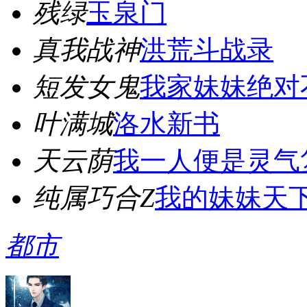
残绿
玉泉门
真我战神
洪荒斗战录
短发女鬼
我家妹妹绝对
叶满城
洛水新书
天云荫
我一人便是灵气
纯属巧合Z
我的妹妹天
都市