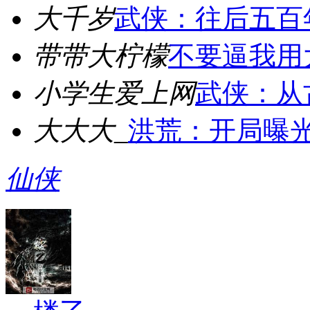
大千岁
武侠：往后五百
带带大柠檬
不要逼我用
小学生爱上网
武侠：从
大大大_
洪荒：开局曝光鸿
仙侠