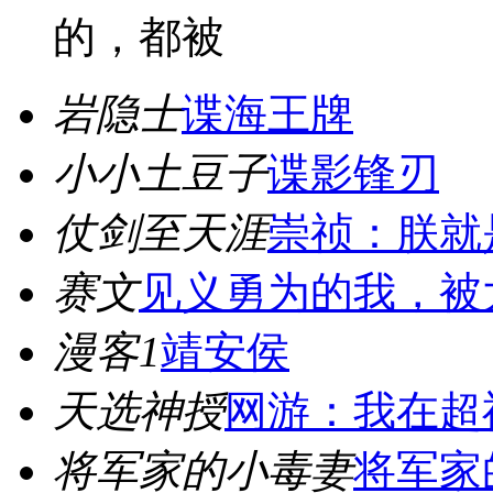
的，都被
岩隐士
谍海王牌
小小土豆子
谍影锋刃
仗剑至天涯
崇祯：朕就
赛文
见义勇为的我，被
漫客1
靖安侯
天选神授
网游：我在超
将军家的小毒妻
将军家