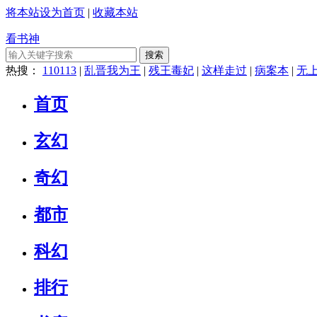
将本站设为首页
|
收藏本站
看书神
搜索
热搜：
110113
|
乱晋我为王
|
残王毒妃
|
这样走过
|
病案本
|
无
首页
玄幻
奇幻
都市
科幻
排行