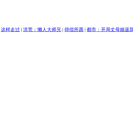
|
这样走过
|
洪荒：懒人大师兄
|
得偿所愿
|
都市：开局丈母娘逼