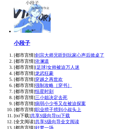
小段子
[都市言情]
剑宗大师兄听到玩家心声后掀桌了
[都市言情]
沧澜道
[都市言情]
[足球]女帅被迫万人迷
[都市言情]
龙武狂豪
[都市言情]
穿越之再世欢
[都市言情]
强制攻略［穿书］
[都市言情]
恒星时刻
[都市言情]
三小姐决定去死
[都市言情]
病弱小少爷又在被迫探案
[都市言情]
职业捞子捞到小叔头上
[txt下载]
共享S级向导txt下载
[全文阅读]
共享S级向导全文阅读
[都市言情]
好梦一场