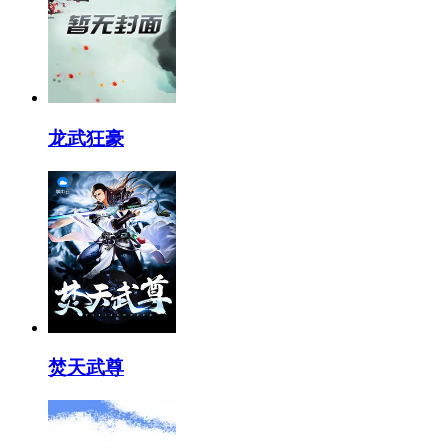
龙武狂豪
焚天武尊