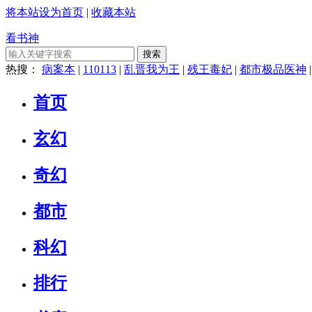
将本站设为首页
|
收藏本站
看书神
搜索
热搜：
病案本
|
110113
|
乱晋我为王
|
残王毒妃
|
都市极品医神
首页
玄幻
奇幻
都市
科幻
排行