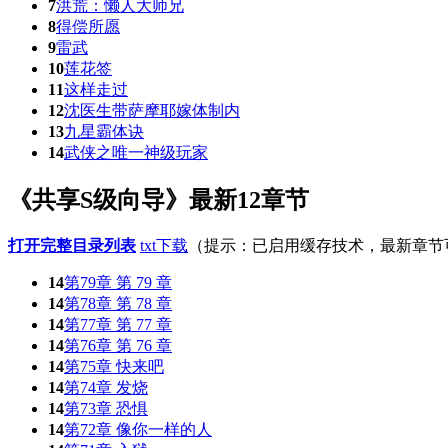
7
洪荒：懒人大师兄
8
得偿所愿
9
雷武
10
莲花签
11
这样走过
12
沈医生带萨摩耶嫁体制内
13
九星霸体诀
14
武侠之唯一神级玩家
《共享S级向导》最新12章节
打开完整目录列表
txt下载
（提示：已启用缓存技术，最新章节
14
第79章 第 79 章
14
第78章 第 78 章
14
第77章 第 77 章
14
第76章 第 76 章
14
第75章 快来吧
14
第74章 发烧
14
第73章 恐惧
14
第72章 像你一样的人