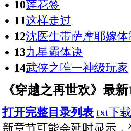
10
莲花签
11
这样走过
12
沈医生带萨摩耶嫁体
13
九星霸体诀
14
武侠之唯一神级玩家
《穿越之再世欢》最新1
打开完整目录列表
txt下
新章节可能会延时显示，