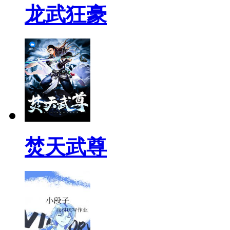
龙武狂豪
焚天武尊