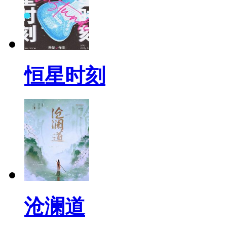
恒星时刻
沧澜道