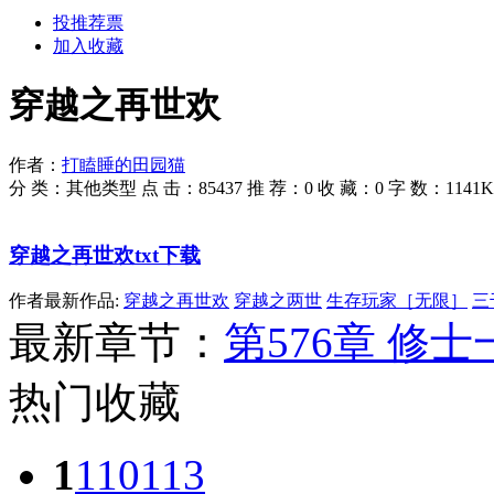
投推荐票
加入收藏
穿越之再世欢
作者：
打瞌睡的田园猫
分 类：
其他类型
点 击：
85437
推 荐：
0
收 藏：
0
字 数：
1141K
穿越之再世欢txt下载
作者最新作品:
穿越之再世欢
穿越之两世
生存玩家［无限］
三
最新章节：
第576章 修士
热门收藏
1
110113