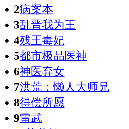
2
病案本
3
乱晋我为王
4
残王毒妃
5
都市极品医神
6
神医弃女
7
洪荒：懒人大师兄
8
得偿所愿
9
雷武