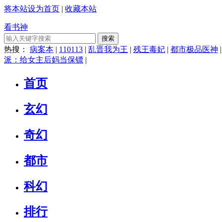
将本站设为首页
|
收藏本站
看书神
搜索
热搜：
病案本
|
110113
|
乱晋我为王
|
残王毒妃
|
都市极品医神
派：给女主后妈当保镖
|
首页
玄幻
奇幻
都市
科幻
排行