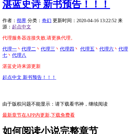
湛蓝史诗 新书预告！！！
作者：
彻界
分类：
奇幻
更新时间：2020-04-16 13:22:52
来
源：
起点中文
代理服务器连接失败,请更换代理。
代理一
丶
代理二
丶
代理三
丶
代理四
丶
代理五
丶
代理六
丶
代理
七
丶
代理八
湛蓝史诗来源更新
起点中文 新书预告！！！
由于版权问题不能显示：请下载看书神，继续阅读
最新章节在APP内更新,下载免费看
如何阅读小说完整章节