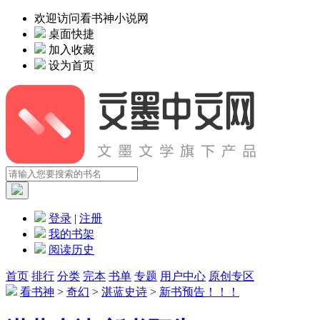
欢迎访问看书神小说网
桌面快捷
加入收藏
设为首页
登录
|
注册
我的书架
阅读历史
首页
排行
分类
完本
书单
专题
用户中心
原创专区
看书神
>
奇幻
>
湛蓝史诗
>
新书预告！！！