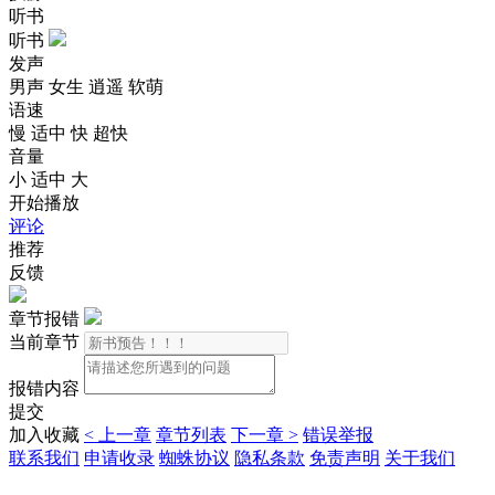
听书
听书
发声
男声
女生
逍遥
软萌
语速
慢
适中
快
超快
音量
小
适中
大
开始播放
评论
推荐
反馈
章节报错
当前章节
报错内容
提交
加入收藏
< 上一章
章节列表
下一章 >
错误举报
联系我们
申请收录
蜘蛛协议
隐私条款
免责声明
关于我们