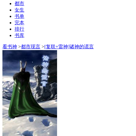
都市
女生
书单
完本
排行
书库
看书神
>
都市现言
>
[复联+雷神]诸神的谎言