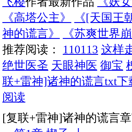
飞樱
作者最新作品
《妖女
《高塔公主》
《[天国王
神的谎言》
《苏爽世界崩
推荐阅读：
110113
这样
绝世医圣
天眼神医
御宝
联+雷神]诸神的谎言txt下
阅读
[复联+雷神]诸神的谎言