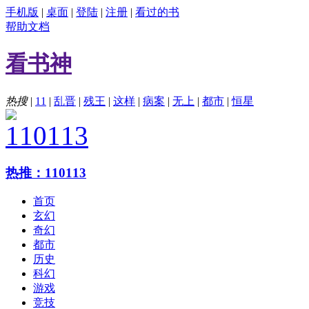
手机版
|
桌面
|
登陆
|
注册
|
看过的书
帮助文档
看书神
热搜
|
11
|
乱晋
|
残王
|
这样
|
病案
|
无上
|
都市
|
恒星
热推：110113
首页
玄幻
奇幻
都市
历史
科幻
游戏
竞技